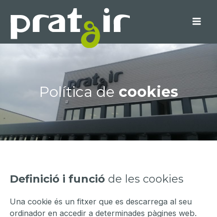
Vés
al
contingut
MA
ME
Política de
cookies
Definició i funció
de les cookies
Una cookie és un fitxer que es descarrega al seu
ordinador en accedir a determinades pàgines web.