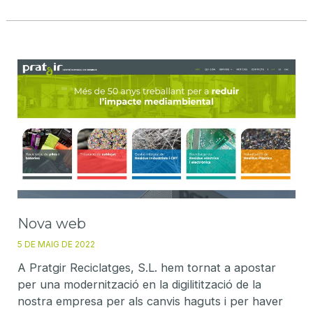
Reciclatges
rep
una
subvenció
de
l’Agència
de
Residus
de
Catalunya.
Nova web
5 DE MAIG DE 2022
A Pratgir Reciclatges, S.L. hem tornat a apostar
per una modernització en la digilitització de la
nostra empresa per als canvis haguts i per haver