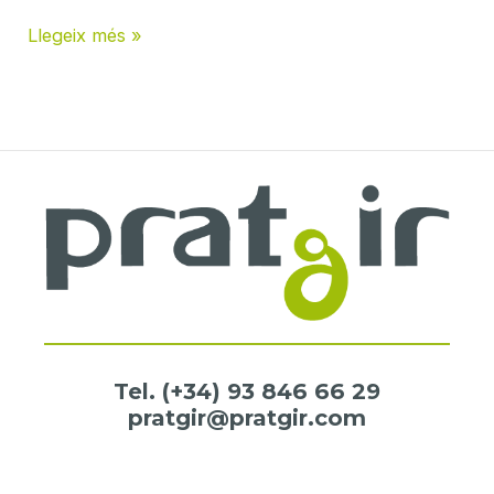
Nova
Llegeix més »
web
Tel.
(+34) 93 846 66 29
pratgir@pratgir.com