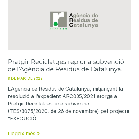
del
pla
Moves
III
per
a
la
instal·lació
d’un
Pratgir Reciclatges rep una subvenció
punt
de l’Agència de Residus de Catalunya.
de
9 DE MAIG DE 2022
càrrega
L’Agència de Residus de Catalunya, mitjançant la
de
resolució a l’expedient ARC035/2021 atorga a
vehicle
Pratgir Reciclatges una subvenció
elèctric.
(TES/3075/2020, de 26 de novembre) pel projecte
“EXECUCIÓ
Pratgir
Llegeix més »