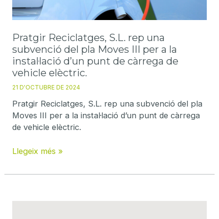
Pratgir Reciclatges, S.L. rep una
subvenció del pla Moves III per a la
instal·lació d’un punt de càrrega de
vehicle elèctric.
21 D'OCTUBRE DE 2024
Pratgir Reciclatges, S.L. rep una subvenció del pla
Moves III per a la instal·lació d’un punt de càrrega
de vehicle elèctric.
Pratgir
Llegeix més »
Reciclatges,
S.L.
rep
una
subvenció